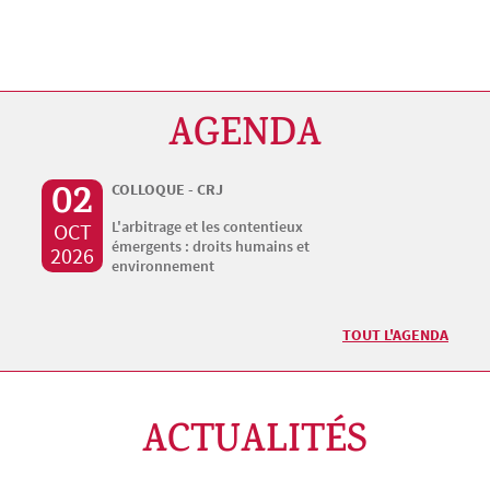
AGENDA
02
COLLOQUE - CRJ
L'arbitrage et les contentieux
OCT
émergents : droits humains et
2026
environnement
TOUT L'AGENDA
ACTUALITÉS