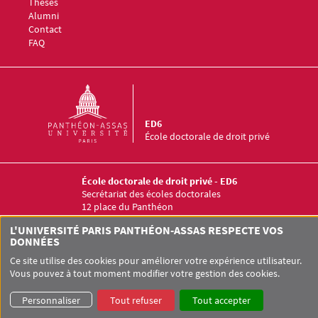
Thèses
Alumni
Contact
FAQ
ED6
École doctorale de droit privé
École doctorale de droit privé - ED6
Secrétariat des écoles doctorales
12 place du Panthéon
75005 PARIS
L'UNIVERSITÉ PARIS PANTHÉON-ASSAS RESPECTE VOS
+33 (0)1 44 41 55 15
DONNÉES
Ce site utilise des cookies pour améliorer votre expérience utilisateur.
Vous pouvez à tout moment modifier votre gestion des cookies.
Pied de page Assas
UNIVERSITÉ PARIS-PANTHÉON-ASSAS
SITEMAP
GLOSSAIRE
Personnaliser
Tout refuser
Tout accepter
DONNÉES PERSONNELLES