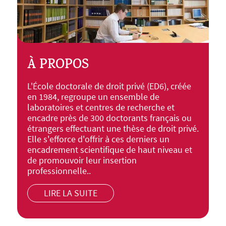
À PROPOS
L'École doctorale de droit privé (ED6), créée
en 1984, regroupe un ensemble de
laboratoires et centres de recherche et
encadre près de 300 doctorants français ou
étrangers effectuant une thèse de droit privé.
Elle s'efforce d'offrir à ces derniers un
encadrement scientifique de haut niveau et
de promouvoir leur insertion
professionnelle..
LIRE LA SUITE