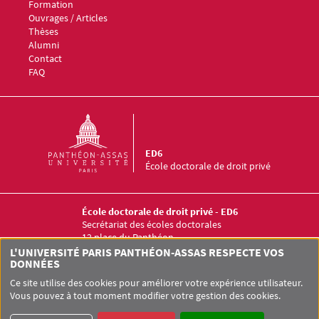
Formation
Menu footer ED6 3
Ouvrages / Articles
Thèses
Alumni
Contact
FAQ
ED6
École doctorale de droit privé
École doctorale de droit privé - ED6
Secrétariat des écoles doctorales
12 place du Panthéon
75005 PARIS
L'UNIVERSITÉ PARIS PANTHÉON-ASSAS RESPECTE VOS
+33 (0)1 44 41 55 15
DONNÉES
Ce site utilise des cookies pour améliorer votre expérience utilisateur.
Vous pouvez à tout moment modifier votre gestion des cookies.
Pied de page Assas
UNIVERSITÉ PARIS-PANTHÉON-ASSAS
SITEMAP
GLOSSAIRE