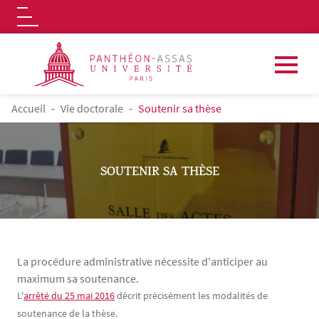
Logo
Aller au contenu principal
FIL D'ARIANE
Accueil
Vie doctorale
Soutenir sa thèse
SOUTENIR SA THÈSE
La procédure administrative nécessite d'anticiper au
maximum sa soutenance.
Contenu
Texte
L'
arrêté du 25 mai 2016
décrit précisément les modalités de
soutenance de la thèse.