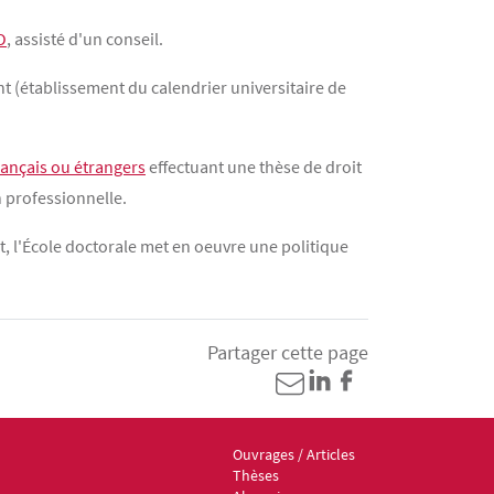
O
, assisté d'un conseil.
nt (établissement du calendrier universitaire de
rançais ou étrangers
effectuant une thèse de droit
n professionnelle.
, l'École doctorale met en oeuvre une politique
Partager cette page
Ouvrages / Articles
Menu footer ED6 3
Thèses