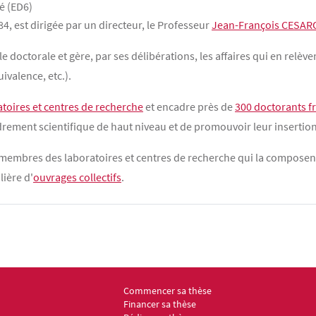
é (ED6)
84, est dirigée par un directeur, le Professeur
Jean-François CESAR
 doctorale et gère, par ses délibérations, les affaires qui en relève
ivalence, etc.).
atoires et centres de recherche
et encadre près de
300 doctorants f
cadrement scientifique de haut niveau et de promouvoir leur insertio
s membres des laboratoires et centres de recherche qui la composent
lière d'
ouvrages collectifs
.
Commencer sa thèse
Menu footer ED6 2
Financer sa thèse