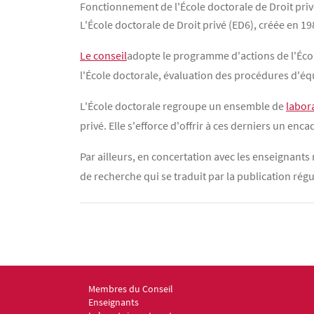
Fonctionnement de l'École doctorale de Droit priv
Contenu
Texte
L'École doctorale de Droit privé (ED6), créée en 19
Le conseil
adopte le programme d'actions de l'École
l'École doctorale, évaluation des procédures d'équ
L'École doctorale regroupe un ensemble de
labor
privé. Elle s'efforce d'offrir à ces derniers un en
Par ailleurs, en concertation avec les enseignant
de recherche qui se traduit par la publication régu
Membres du Conseil
Menu footer ED6 1
Enseignants