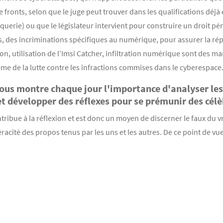
e fronts, selon que le juge peut trouver dans les qualifications déj
oquerie) ou que le législateur intervient pour construire un droit p
 des incriminations spécifiques au numérique, pour assurer la répr
n, utilisation de l’Imsi Catcher, infiltration numérique sont des ma
e de la lutte contre les infractions commises dans le cyberespace
 nous montre chaque jour l'importance d'analyser le
et développer des réflexes pour se prémunir des cél
ontribue à la réflexion et est donc un moyen de discerner le faux du vr
racité des propos tenus par les uns et les autres. De ce point de vu