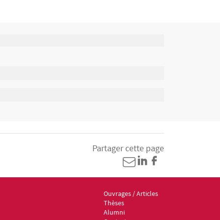
Partager cette page
Ouvrages / Articles
Menu footer ED6 3
Thèses
Alumni