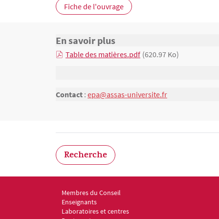
Fiche de l'ouvrage
En savoir plus
Texte
Table des matières.pdf
(620.97 Ko)
Contact
:
epa@assas-universite.fr
Recherche
Membres du Conseil
Menu footer ED6 1
Enseignants
Laboratoires et centres