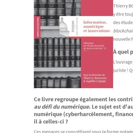
Thierry B
y être tou
des études
blockchai
nouvelle f
À quel 
L’ouvrage 
juriste ! 
Ce livre regroupe également les contri
Texte
au défi du numérique
. Le sujet est d'
numérique (cyberharcèlement, finance
il à celles-ci ?
Ces menaces se concrétisent sous la forme notamme