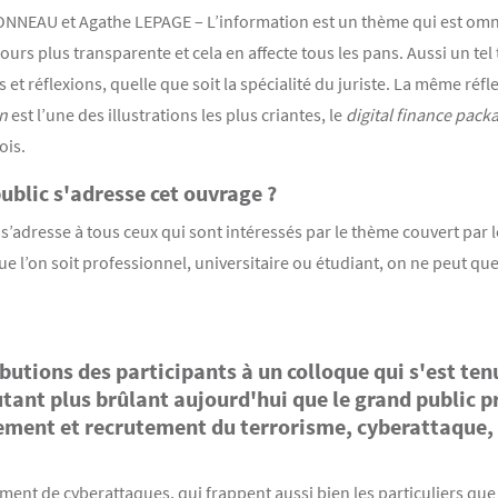
ONNEAU et Agathe LEPAGE – L’information est un thème qui est omni
jours plus transparente et cela en affecte tous les pans. Aussi un tel 
 et réflexions, quelle que soit la spécialité du juriste. La même réf
n
est l’une des illustrations les plus criantes, le
digital finance pack
ois.
public s'adresse cet ouvrage ?
s’adresse à tous ceux qui sont intéressés par le thème couvert par 
Que l’on soit professionnel, universitaire ou étudiant, on ne peut que
butions des participants à un colloque qui s'est te
autant plus brûlant aujourd'hui que le grand public 
ment et recrutement du terrorisme, cyberattaque, 
nt de cyberattaques, qui frappent aussi bien les particuliers que 