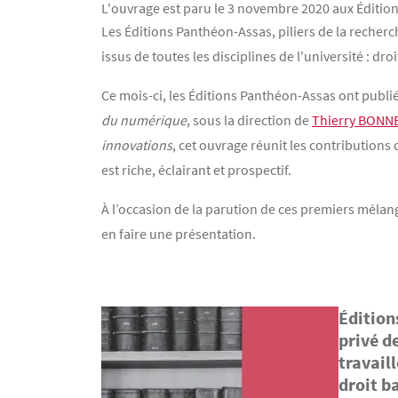
L'ouvrage est paru le 3 novembre 2020 aux Éditi
Contenu
Texte
Les Éditions Panthéon-Assas, piliers de la recherc
issus de toutes les disciplines de l'université : d
Ce mois-ci, les Éditions Panthéon-Assas ont publié
du numérique
, sous la direction de
Thierry BONN
innovations
, cet ouvrage réunit les contributions 
est riche, éclairant et prospectif.
À l’occasion de la parution de ces premiers mélan
en faire une présentation.
Édition
Texte
privé d
travail
droit b