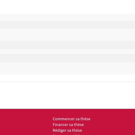
Commencer sa thèse
Menu footer ED6 2
Financer sa thèse
Rédiger sa thèse