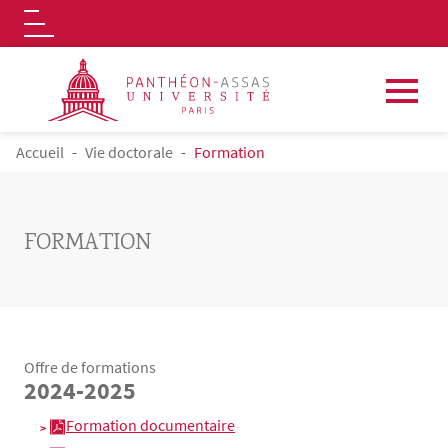
Logo
Aller au contenu principal
FIL D'ARIANE
Accueil
Vie doctorale
Formation
FORMATION
Offre de formations
2024-2025
Contenu
Texte
Formation documentaire